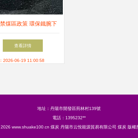
禁煤區政策 環保鐵腕下
的民生溫度
查看詳情
26-06-19 11:00:58
地址：丹陽市開發區荊林村139號
電話：1395232**
© 2026
www.shuake100.cn
煤炭
丹陽市云悅能源貿易有限公司
煤炭
版權