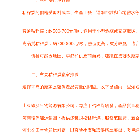
一、秸稈煤市場報價
秸稈煤的價格受原料成本、生產工藝、運輸距離和市場需求等因
普通秸稈煤：約500-700元/噸，適用于小型鍋爐或家庭取暖
高品質秸稈煤：約700-900元/噸，熱值更高，灰分較低，適
價格可能因地區、季節和供應商而異，建議直接聯系廠
二、主要秸稈煤廠家推薦
選擇可靠的廠家是確保產品質量的關鍵。以下是國內一些知
山東綠源生物能源有限公司：專注于秸稈煤研發，產品質量穩
河南環保能源集團：提供多種規格秸稈煤，服務范圍廣，適
河北金禾生物質燃料廠：以高效生產和環保標準著稱，客戶