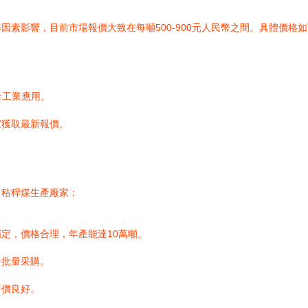
素影響，目前市場報價大致在每噸500-900元人民幣之間。具體價格
。
合工業應用。
家獲取最新報價。
名秸稈煤生產廠家：
定，價格合理，年產能達10萬噸。
合批量采購。
評價良好。