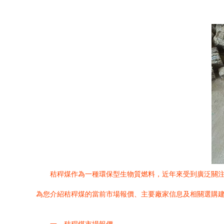
秸稈煤作為一種環保型生物質燃料，近年來受到廣泛關
為您介紹秸稈煤的當前市場報價、主要廠家信息及相關選購