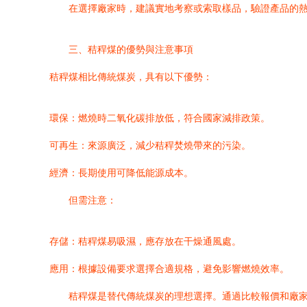
在選擇廠家時，建議實地考察或索取樣品，驗證產品的
三、秸稈煤的優勢與注意事項
秸稈煤相比傳統煤炭，具有以下優勢：
環保：燃燒時二氧化碳排放低，符合國家減排政策。
可再生：來源廣泛，減少秸稈焚燒帶來的污染。
經濟：長期使用可降低能源成本。
但需注意：
存儲：秸稈煤易吸濕，應存放在干燥通風處。
應用：根據設備要求選擇合適規格，避免影響燃燒效率。
秸稈煤是替代傳統煤炭的理想選擇。通過比較報價和廠